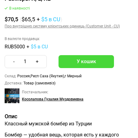
В наявності
$70,5
(
$65,5
+
$5
в CU
)
Про внутрішню систему клієнтських одиниць (Customer Unit - CU)
В валюте продавца:
RUB5000
+
$5 в CU
-
1
+
Склад:
Россия,Респ Саха (Якутия),г Мирный
Доставка:
Товар (самовивіз)
Постачальник:
Косолапова Гузалия Муздовиевна
Опис
Классный мужской бомбер из Турции
Бомбер — удобная вещь, которая есть у каждого