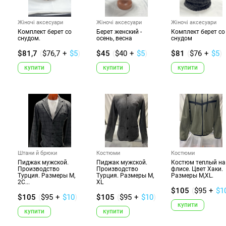
Жіночі аксесуари
Жіночі аксесуари
Жіночі аксесуари
Комплект берет со
Берет женский -
Комплект берет со
снудом.
осень, весна
снудом
$81,7
(
$76,7
+
$5
)
$45
(
$40
+
$5
)
$81
(
$76
+
$5
)
купити
купити
купити
Штани й брюки
Костюми
Костюми
Пиджак мужской.
Пиджак мужской.
Костюм теплый на
Производство
Производство
флисе. Цвет Хаки.
Турция. Размеры M,
Турция. Размеры M,
Размеры M,XL.
2C...
XL
$105
(
$95
+
$1
$105
(
$95
+
$10
)
$105
(
$95
+
$10
)
купити
купити
купити