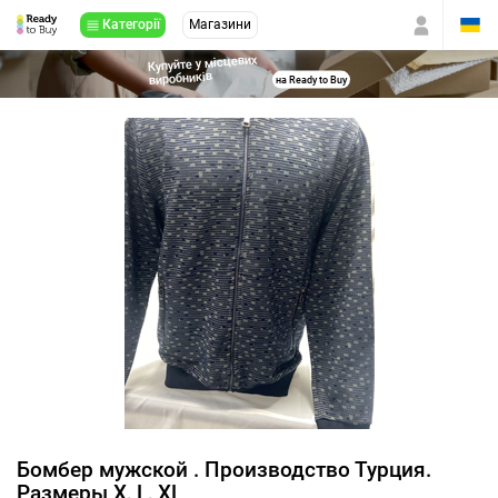
Категорії
Магазини
Купуйте у місцевих
виробників
на Ready to Buy
Бомбер мужской . Производство Турция.
Размеры X, L, XL