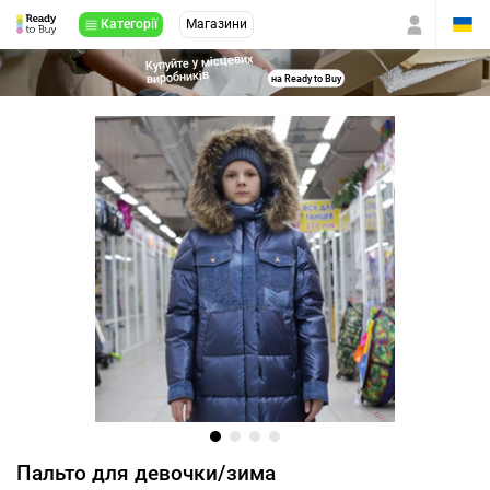
Категорії
Магазини
Купуйте у місцевих
виробників
на Ready to Buy
Пальто для девочки/зима