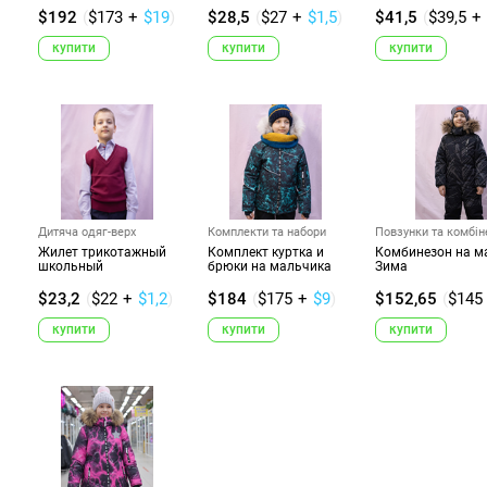
$192
(
$173
+
$19
)
$28,5
(
$27
+
$1,5
)
$41,5
(
$39,5
+
купити
купити
купити
Дитяча одяг-верх
Комплекти та набори
Повзунки та комбін
Жилет трикотажный
Комплект куртка и
Комбинезон на м
школьный
брюки на мальчика
Зима
$23,2
(
$22
+
$1,2
)
$184
(
$175
+
$9
)
$152,65
(
$145
купити
купити
купити