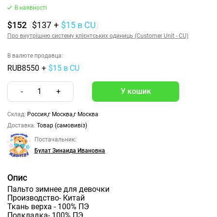
В наявності
$152
(
$137
+
$15
в CU
)
Про внутрішню систему клієнтських одиниць (Customer Unit - CU)
В валюте продавца:
RUB8550
+
$15 в CU
-
1
+
Склад:
Россия,г Москва,г Москва
Доставка:
Товар (самовивіз)
Постачальник:
Булат Зинаида Ивановна
Опис
Пальто зимнее для девочки
Производство- Китай
Ткань верха - 100% ПЭ
Подкладка- 100% ПЭ