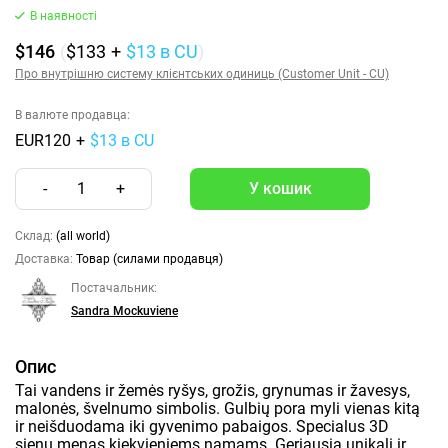
В наявності
$146
(
$133
+
$13
в CU
)
Про внутрішню систему клієнтських одиниць (Customer Unit - CU)
В валюте продавца:
EUR120
+
$13 в CU
-
1
+
Склад:
(all world)
Доставка:
Товар (силами продавця)
Постачальник:
Sandra Mockuviene
Опис
Tai vandens ir žemės ryšys, grožis, grynumas ir žavesys,
malonės, švelnumo simbolis. Gulbių pora myli vienas kitą
ir neišduodama iki gyvenimo pabaigos. Specialus 3D
sienų menas kiekvieniems namams. Geriausia unikali ir