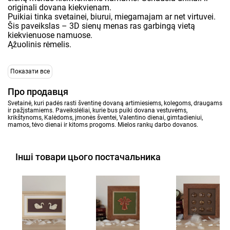
originali dovana kiekvienam.
Puikiai tinka svetainei, biurui, miegamajam ar net virtuvei.
Šis paveikslas – 3D sienų menas ras garbingą vietą
kiekvienuose namuose.
Ąžuolinis rėmelis.
Показати все
Про продавця
Svetainė, kuri padės rasti šventinę dovaną artimiesiems, kolegoms, draugams
ir pažįstamiems. Paveikslėliai, kurie bus puiki dovana vestuvėms,
krikštynoms, Kalėdoms, įmonės šventei, Valentino dienai, gimtadieniui,
mamos, tėvo dienai ir kitoms progoms. Mielos rankų darbo dovanos.
Інші товари цього постачальника