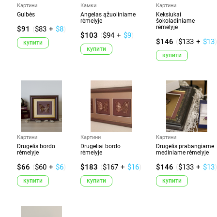
Картини
Камки
Картини
Gulbės
Angelas ąžuoliniame
Keksiukai
rėmelyje
šokoladiniame
rėmelyje
$91
(
$83
+
$8
)
$103
(
$94
+
$9
)
$146
(
$133
+
$13
)
купити
купити
купити
Картини
Картини
Картини
Drugelis bordo
Drugeliai bordo
Drugelis prabangiame
rėmelyje
rėmelyje
mediniame rėmelyje
$66
(
$60
+
$6
)
$183
(
$167
+
$16
)
$146
(
$133
+
$13
)
купити
купити
купити