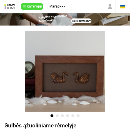
Категорії
Магазини
Купуйте у місцевих
виробників
на Ready to Buy
Gulbės ąžuoliniame rėmelyje