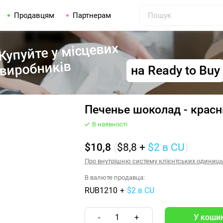
Продавцям
Партнерам
Купуйте у місцевих
виробників
на Ready to Buy
Печенье шоколад - красн
В наявності
$10,8
(
$8,8
+
$2
в CU
)
Про внутрішню систему клієнтських одиниць (
В валюте продавца:
RUB1210
+
$2 в CU
-
1
+