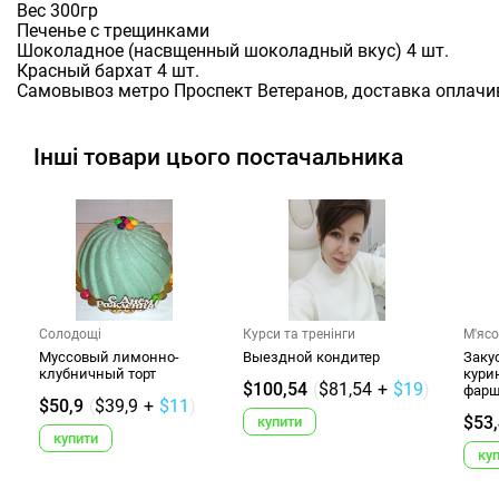
Вес 300гр
Печенье с трещинками
Шоколадное (насвщенный шоколадный вкус) 4 шт.
Красный бархат 4 шт.
Самовывоз метро Проспект Ветеранов, доставка оплачи
Інші товари цього постачальника
Солодощі
Курси та тренінги
М'яс
Муссовый лимонно-
Выездной кондитер
Заку
клубничный торт
кури
$100,54
(
$81,54
+
$19
)
фарша
$50,9
(
$39,9
+
$11
)
$53
купити
купити
ку