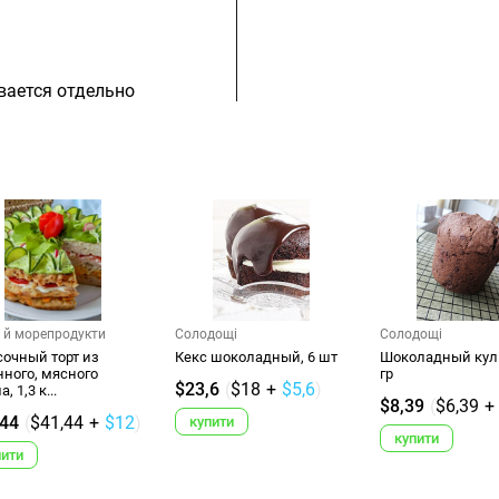
вается отдельно
о й морепродукти
Солодощі
Солодощі
сочный торт из
Кекс шоколадный, 6 шт
Шоколадный кули
нного, мясного
гр
$23,6
(
$18
+
$5,6
)
, 1,3 к...
$8,39
(
$6,39
+
,44
(
$41,44
+
$12
)
купити
купити
пити