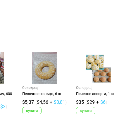
Солодощі
Солодощі
ч, 600
Песочное кольцо, 6 шт
Печенье ассорти, 1 кг
$5,37
(
$4,56
+
$0,81
)
$35
(
$29
+
$6
)
$2
)
купити
купити