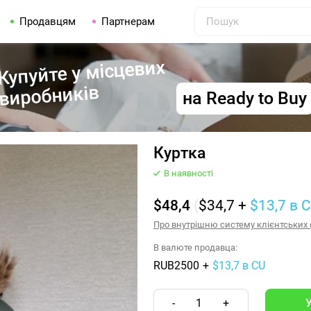
Продавцям
Партнерам
Купуйте у місцевих
виробників
на Ready to Buy
Куртка
В наявності
$48,4
(
$34,7
+
$13,7
в 
Про внутрішню систему клієнтських о
В валюте продавца:
RUB2500
+
$13,7 в CU
-
1
+