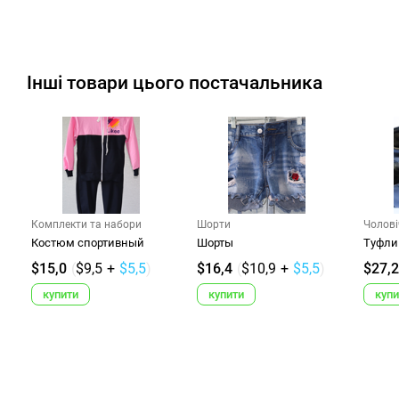
Інші товари цього постачальника
Комплекти та набори
Шорти
Чолові
Костюм спортивный
Шорты
Туфли
$15,0
(
$9,5
+
$5,5
)
$16,4
(
$10,9
+
$5,5
)
$27,2
купити
купити
купи