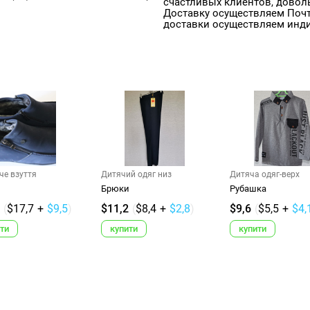
счастливых клиентов, довол
Доставку осуществляем Почт
доставки осуществляем инд
че взуття
Дитячий одяг низ
Дитяча одяг-верх
Брюки
Рубашка
(
$17,7
+
$9,5
)
$11,2
(
$8,4
+
$2,8
)
$9,6
(
$5,5
+
$4,
ти
купити
купити