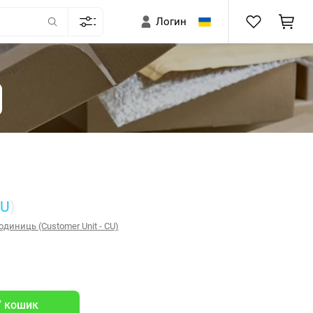
Логин
CU
)
диниць (Customer Unit - CU)