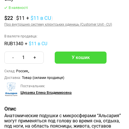
В наявності
$22
(
$11
+
$11
в CU
)
Про внутрішню систему клієнтських одиниць (Customer Unit - CU)
В валюте продавца:
RUB1340
+
$11 в CU
-
1
+
Склад:
Россия,,
Доставка:
Товар (силами продавця)
Постачальник:
Шураева Елена Владимировна
Опис
Анатомические подушки с микросферами “Альсария”
могут применяться под голову во время сна, отдыха,
под ноги, на область поясницы, живота, суставов