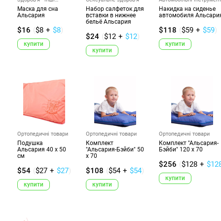
товари
та...
Маска для сна
Набор салфеток для
Накидка на сиденье
Альсария
вставки в нижнее
автомобиля Альсари
бельё Альсария
$16
(
$8
+
$8
)
$118
(
$59
+
$59
)
$24
(
$12
+
$12
)
купити
купити
купити
Ортопедичні товари
Ортопедичні товари
Ортопедичні товари
Подушка
Комплект
Комплект "Альсария-
Альсария 40 х 50
"Альсария-Бэйби" 50
Бэйби" 120 х 70
см
х 70
$256
(
$128
+
$12
$54
(
$27
+
$27
)
$108
(
$54
+
$54
)
купити
купити
купити