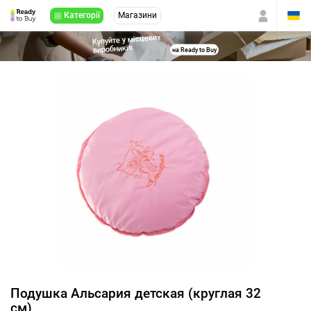
Категорії
Магазини
Купуйте у місцевих
виробників
на Ready to Buy
Подушка Альсария детская (круглая 32
см)