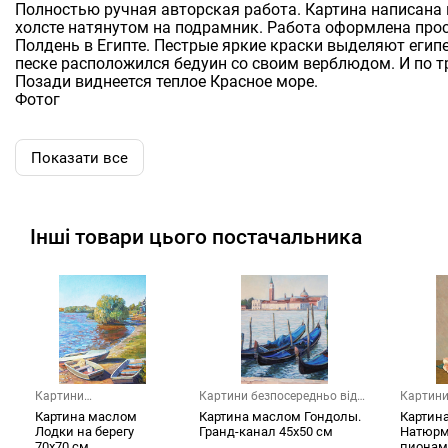
Полностью ручная авторская работа. Картина написана
холсте натянутом на подрамник. Работа оформлена про
Полдень в Египте. Пестрые яркие краски выделяют егип
песке расположился бедуин со своим верблюдом. И по тр
Позади виднеется теплое Красное море.
Фотог
Показати все
Інші товари цього постачальника
Картини
Картини безпосередньо від
Картини
безпосередньо від х...
х...
х...
Картина маслом
Картина маслом Гондолы.
Картин
Лодки на берегу
Гранд-канал 45х50 см
Натюрм
70х70 см
пионами