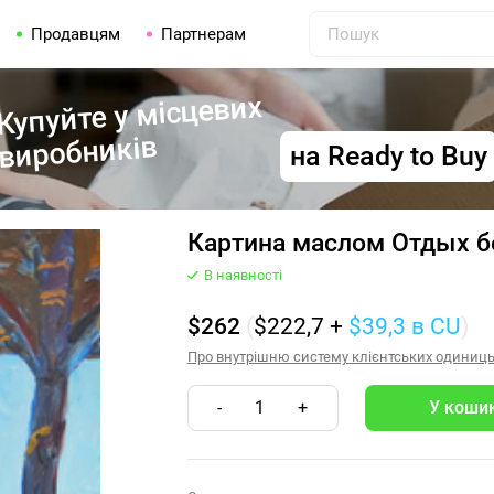
Продавцям
Партнерам
Купуйте у місцевих
виробників
на Ready to Buy
Картина маслом Отдых б
В наявності
$262
(
$222,7
+
$39,3
в CU
)
Про внутрішню систему клієнтських одиниць (
-
1
+