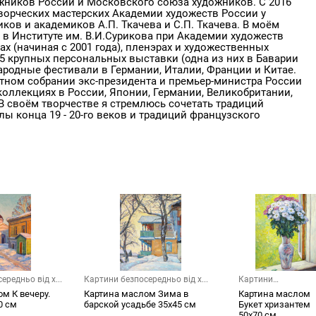
ников России и Московского союза художников. С 2016
ворческих мастерских Академии художеств России у
ов и академиков А.П. Ткачева и С.П. Ткачева. В моём
 в Институте им. В.И.Сурикова при Академии художеств
ах (начиная с 2001 года), пленэрах и художественных
о 5 крупных персональных выставки (одна из них в Баварии
ународные фестивали в Германии, Италии, Франции и Китае.
стном собрании экс-президента и премьер-министра России
коллекциях в России, Японии, Германии, Великобритании,
В своём творчестве я стремлюсь сочетать традиций
ы конца 19 - 20-го веков и традиций французского
редньо від х...
Картини безпосередньо від х...
Картини
безпосередньо від х
м К вечеру.
Картина маслом Зима в
Картина маслом
0 см
барской усадьбе 35х45 см
Букет хризантем
50х70 см