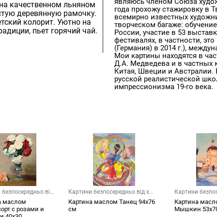
являюсь членом Союза худож
 на качественном льняном
года прохожу стажировку в Т
стую деревянную рамочку.
всемирно известных художник
етский колорит. Уютно на
творческом багаже: обучение
адиции, пьет горячий чай.
России, участие в 53 выставк
фестивалях, в частности, эт
(Германия) в 2014 г.), межд
Мои картины находятся в ча
Д.А. Медведева и в частных 
Китая, Швеции и Австралии. 
русской реалистической школ
импрессионизма 19-го века.
 безпосередньо від
Картини безпосередньо від х...
Картини безпосе
а маслом
Картина маслом Танец 94х76
Картина масло
орт с розами и
см
Мышкин 53х7
 40х30 ...