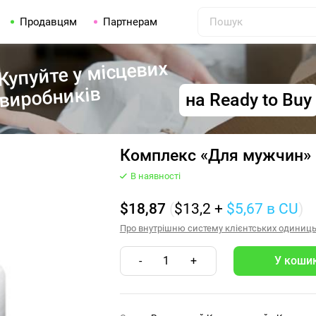
Продавцям
Партнерам
Купуйте у місцевих
виробників
на Ready to Buy
Комплекс «Для мужчин» B
В наявності
$18,87
(
$13,2
+
$5,67
в CU
)
Про внутрішню систему клієнтських одиниць (
-
1
+