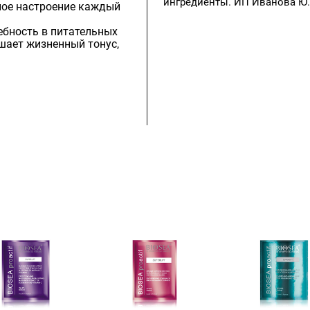
ингредиенты. ИП Иванова Ю.Ю
ное настроение каждый
ебность в питательных
шает жизненный тонус,