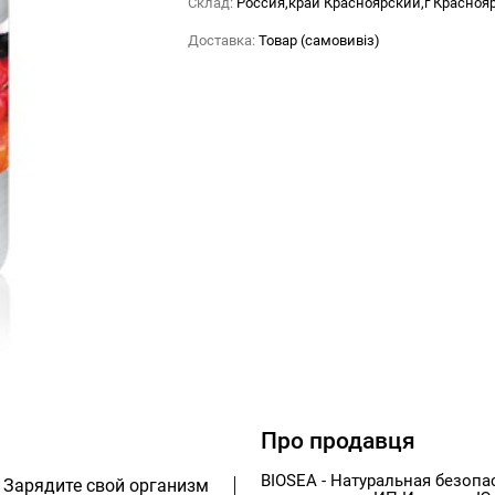
Склад:
Россия,край Красноярский,г Красноя
Доставка:
Товар (самовивіз)
Про продавця
BIOSEA - Натуральная безоп
. Зарядите свой организм