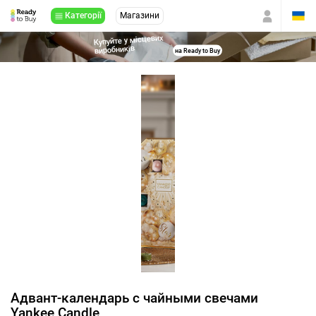
Категорії
Магазини
Купуйте у місцевих
виробників
на Ready to Buy
Адвант-календарь с чайными свечами
Yankee Candle