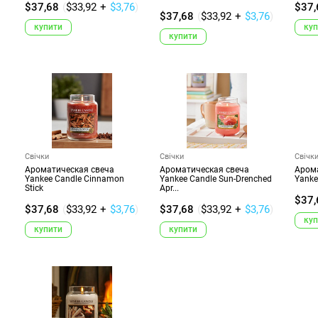
$37,68
(
$33,92
+
$3,76
)
$37,
$37,68
(
$33,92
+
$3,76
)
купити
куп
купити
Свічки
Свічки
Свічк
Ароматическая свеча
Ароматическая свеча
Аром
Yankee Candle Cinnamon
Yankee Candle Sun-Drenched
Yanke
Stick
Apr...
$37,
$37,68
(
$33,92
+
$3,76
)
$37,68
(
$33,92
+
$3,76
)
куп
купити
купити