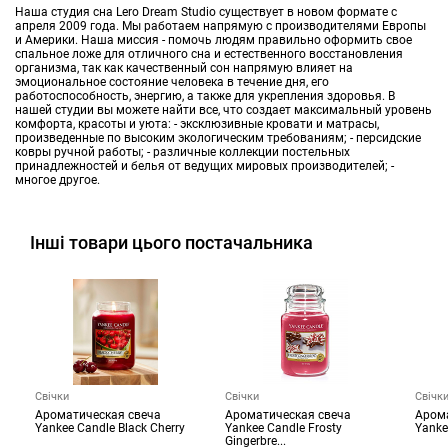
Наша студия сна Lero Dream Studio существует в новом формате с
апреля 2009 года. Мы работаем напрямую с производителями Европы
и Америки. Наша миссия - помочь людям правильно оформить свое
спальное ложе для отличного сна и естественного восстановления
организма, так как качественный сон напрямую влияет на
эмоциональное состояние человека в течение дня, его
работоспособность, энергию, а также для укрепления здоровья. В
нашей студии вы можете найти все, что создает максимальный уровень
комфорта, красоты и уюта: - эксклюзивные кровати и матрасы,
произведенные по высоким экологическим требованиям; - персидские
ковры ручной работы; - различные коллекции постельных
принадлежностей и белья от ведущих мировых производителей; -
многое другое.
Інші товари цього постачальника
Свічки
Свічки
Свічк
Ароматическая свеча
Ароматическая свеча
Аром
Yankee Candle Black Cherry
Yankee Candle Frosty
Yanke
Gingerbre...