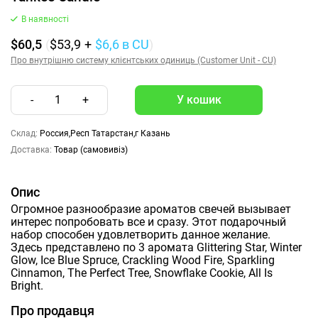
В наявності
$60,5
(
$53,9
+
$6,6
в CU
)
Про внутрішню систему клієнтських одиниць (Customer Unit - CU)
-
1
+
Склад:
Россия,Респ Татарстан,г Казань
Доставка:
Товар (самовивіз)
Опис
Огромное разнообразие ароматов свечей вызывает
интерес попробовать все и сразу. Этот подарочный
набор способен удовлетворить данное желание.
Здесь представлено по 3 аромата Glittering Star, Winter
Glow, Ice Blue Spruce, Crackling Wood Fire, Sparkling
Cinnamon, The Perfect Tree, Snowflake Cookie, All Is
Bright.
Про продавця