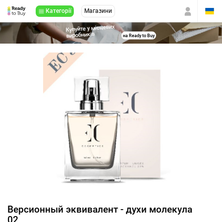
Категорії
Магазини
Купуйте у місцевих
виробників
на Ready to Buy
Версионный эквивалент - духи молекула
02