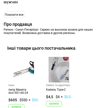
мужчин
Показати все
Про продавця
Регион - Санкт-Петербург. Сервис на высоком уровне для наших
покупателей. Возможна доставка в другие регионы.
Інші товари цього постачальника
Інше
Кабелі та адаптери
пила Макита
Кабель Type-C
dcs7301-60-24
$4,5
(
$4
+
$0,5
)
$605
(
$550
+
$55
)
купити
купити