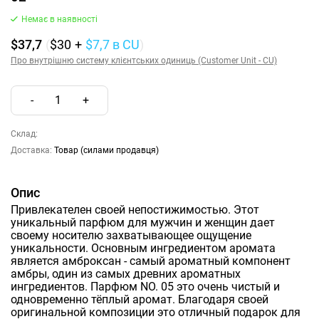
Немає в наявності
$37,7
(
$30
+
$7,7
в CU
)
Про внутрішню систему клієнтських одиниць (Customer Unit - CU)
-
1
+
Склад:
Доставка:
Товар (силами продавця)
Опис
Привлекателен своей непостижимостью. Этот
уникальный парфюм для мужчин и женщин дает
своему носителю захватывающее ощущение
уникальности. Основным ингредиентом аромата
является амброксан - самый ароматный компонент
амбры, один из самых древних ароматных
ингредиентов. Парфюм NO. 05 это очень чистый и
одновременно тёплый аромат. Благодаря своей
оригинальной композиции это отличный подарок для