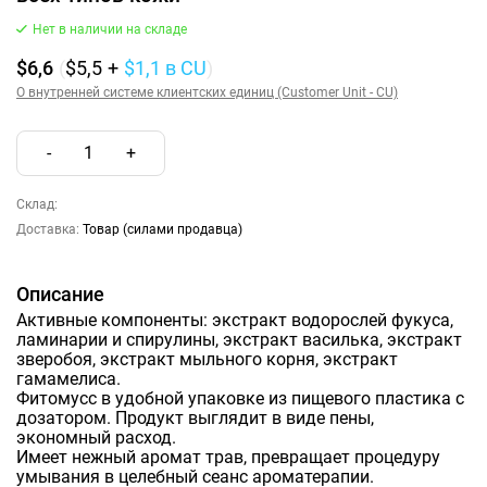
Нет в наличии на складе
$6,6
(
$5,5
+
$1,1
в CU
)
О внутренней системе клиентских единиц (Customer Unit - CU)
-
1
+
Склад:
Доставка:
Товар (силами продавца)
Описание
Активные компоненты: экстракт водорослей фукуса,
ламинарии и спирулины, экстракт василька, экстракт
зверобоя, экстракт мыльного корня, экстракт
гамамелиса.
Фитомусс в удобной упаковке из пищевого пластика с
дозатором. Продукт выглядит в виде пены,
экономный расход.
Имеет нежный аромат трав, превращает процедуру
умывания в целебный сеанс ароматерапии.