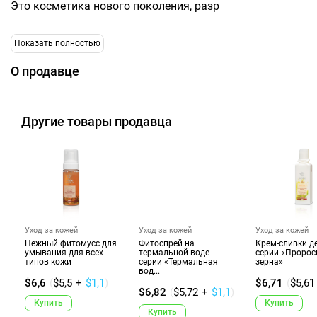
Это косметика нового поколения, разр
Показать полностью
О продавце
Другие товары продавца
Уход за кожей
Уход за кожей
Уход за кожей
Нежный фитомусс для
Фитоспрей на
Крем-сливки 
умывания для всех
термальной воде
серии «Проро
типов кожи
серии «Термальная
зерна»
вод...
$6,6
(
$5,5
+
$1,1
)
$6,71
(
$5,61
$6,82
(
$5,72
+
$1,1
)
Купить
Купить
Купить