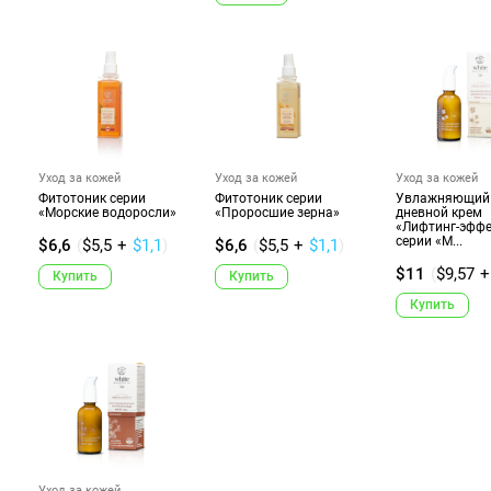
Уход за кожей
Уход за кожей
Уход за кожей
Фитотоник серии
Фитотоник серии
Увлажняющий
«Морские водоросли»
«Проросшие зерна»
дневной крем
«Лифтинг-эффе
серии «М...
$6,6
(
$5,5
+
$1,1
)
$6,6
(
$5,5
+
$1,1
)
$11
(
$9,57
+
Купить
Купить
Купить
Уход за кожей