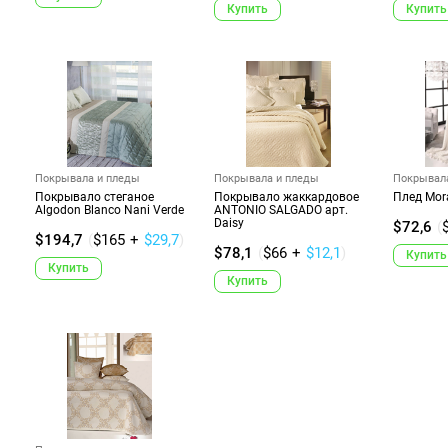
Купить
Купить
Покрывала и пледы
Покрывала и пледы
Покрывал
Покрывало стеганое
Покрывало жаккардовое
Плед Mor
Algodon Blanco Nani Verde
ANTONIO SALGADO арт.
Daisy
$72,6
(
$194,7
(
$165
+
$29,7
)
$78,1
(
$66
+
$12,1
)
Купить
Купить
Купить