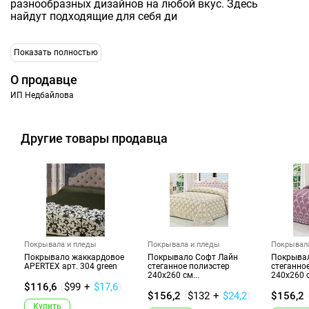
разнообразных дизайнов на любой вкус. Здесь
найдут подходящие для себя ди
Показать полностью
О продавце
ИП Недбайлова
Другие товары продавца
Покрывала и пледы
Покрывала и пледы
Покрывал
Покрывало жаккардовое
Покрывало Софт Лайн
Покрыва
APERTEX арт. 304 green
стеганное полиэстер
стеганно
240х260 см...
240х260 с
$116,6
(
$99
+
$17,6
)
$156,2
(
$132
+
$24,2
)
$156,2
Купить