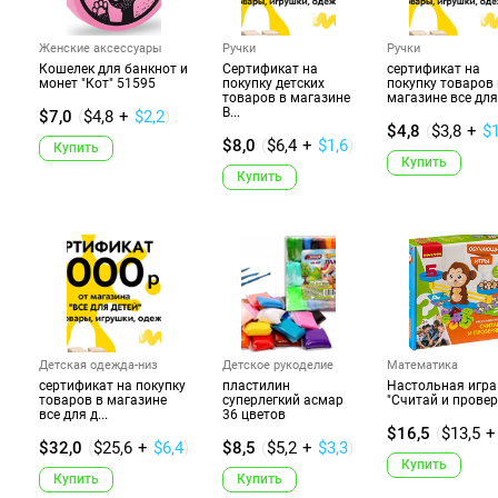
Женские аксессуары
Ручки
Ручки
Кошелек для банкнот и
Сертификат на
сертификат на
монет "Кот" 51595
покупку детских
покупку товаров 
товаров в магазине
магазине все для 
В...
$7,0
(
$4,8
+
$2,2
)
$4,8
(
$3,8
+
$
$8,0
(
$6,4
+
$1,6
)
Купить
Купить
Купить
Детская одежда-низ
Детское рукоделие
Математика
сертификат на покупку
пластилин
Настольная игра
товаров в магазине
суперлегкий асмар
"Считай и провер
все для д...
36 цветов
$16,5
(
$13,5
+
$32,0
(
$25,6
+
$6,4
)
$8,5
(
$5,2
+
$3,3
)
Купить
Купить
Купить