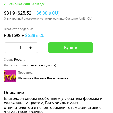
Есть в наличии на складе
$31,9
(
$25,52
+
$6,38
в CU
)
О внутренней системе клиентских единиц (Customer Unit - CU)
В валюте продавца:
RUB1592
+
$6,38 в CU
-
1
+
Склад:
Россия,,
Доставка:
Товар (силами продавца)
Продавец:
Шаляпина Наталия Вячеславовна
Описание
Благодаря своим необычным угловатым формам и
сдержанным цветам, Бэтмобиль имеет
отличительный и неповторимый готэмский стиль с
элементами ар-нуво.