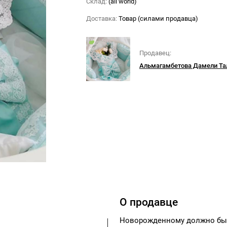
Склад:
(all world)
Доставка:
Товар (силами продавца)
Продавец:
Альмагамбетова Дамели Та
О продавце
Новорожденному должно быть 