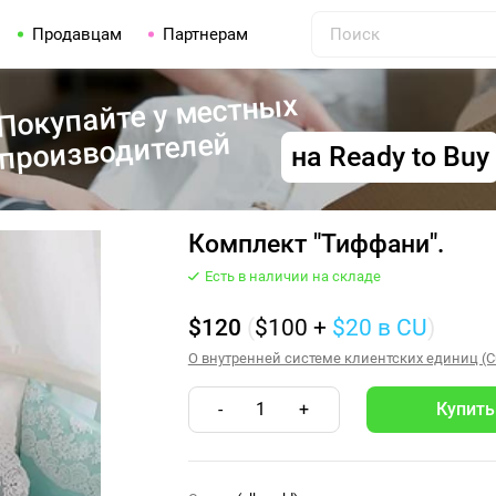
Продавцам
Партнерам
Покупайте у местных
производителей
на Ready to Buy
Комплект "Тиффани".
Есть в наличии на складе
$120
(
$100
+
$20
в CU
)
О внутренней системе клиентских единиц (Cus
-
1
+