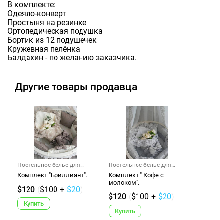
В комплекте:
Одеяло-конверт
Простыня на резинке
Ортопедическая подушка
Бортик из 12 подушечек
Кружевная пелёнка
Балдахин - по желанию заказчика.
Другие товары продавца
Постельное белье для
Постельное белье для
детско...
детско...
Комплект "Бриллиант".
Комплект " Кофе с
молоком".
$120
(
$100
+
$20
)
$120
(
$100
+
$20
)
Купить
Купить