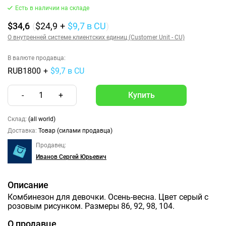
Есть в наличии на складе
$34,6
(
$24,9
+
$9,7
в CU
)
О внутренней системе клиентских единиц (Customer Unit - CU)
В валюте продавца:
RUB1800
+
$9,7 в CU
-
1
+
Склад:
(all world)
Доставка:
Товар (силами продавца)
Продавец:
Иванов Сергей Юрьевич
Описание
Комбинезон для девочки. Осень-весна. Цвет серый с
розовым рисунком. Размеры 86, 92, 98, 104.
О продавце