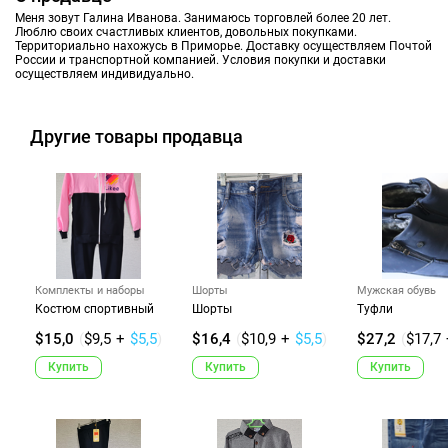
Меня зовут Галина Иванова. Занимаюсь торговлей более 20 лет.
Люблю своих счастливых клиентов, довольных покупками.
Территориально нахожусь в Приморье. Доставку осуществляем Почтой
России и транспортной компанией. Условия покупки и доставки
осуществляем индивидуально.
Другие товары продавца
Комплекты и наборы
Шорты
Мужская обувь
Костюм спортивный
Шорты
Туфли
$15,0
(
$9,5
+
$5,5
)
$16,4
(
$10,9
+
$5,5
)
$27,2
(
$17,7
Купить
Купить
Купить