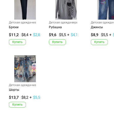
Детская одежда-низ
Детская одежда-верх
Детская одежда-
Брюки
Рубашка
Джинсы
$11,2
(
$8,4
+
$2,8
)
$9,6
(
$5,5
+
$4,1
)
$8,9
(
$5,5
+
Купить
Купить
Купить
Детская одежда-низ
Шорты
$13,7
(
$8,2
+
$5,5
)
Купить