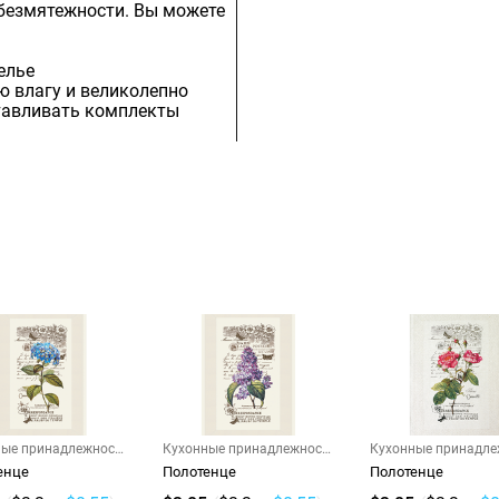
 безмятежности. Вы можете
елье
ю влагу и великолепно
отавливать комплекты
ные принадлежности
Кухонные принадлежности
Кухонные принадле
и г...
и г...
енце
Полотенце
Полотенце