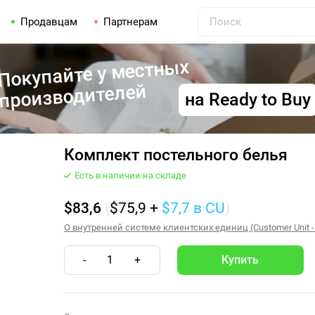
Продавцам
Партнерам
Покупайте у местных
производителей
на Ready to Buy
Комплект постельного белья
Есть в наличии на складе
$83,6
(
$75,9
+
$7,7
в CU
)
О внутренней системе клиентских единиц (Customer Unit -
-
1
+