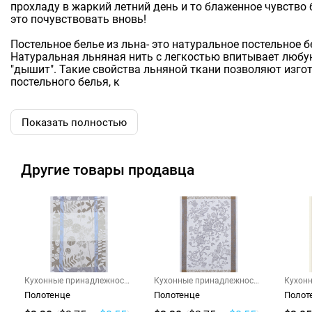
прохладу в жаркий летний день и то блаженное чувство
это почувствовать вновь!
Постельное белье из льна- это натуральное постельное б
Натуральная льняная нить с легкостью впитывает любу
"дышит". Такие свойства льняной ткани позволяют изг
постельного белья, к
Показать полностью
Другие товары продавца
Кухонные принадлежности
Кухонные принадлежности
Кухон
и г...
и г...
и г...
Полотенце
Полотенце
Полот