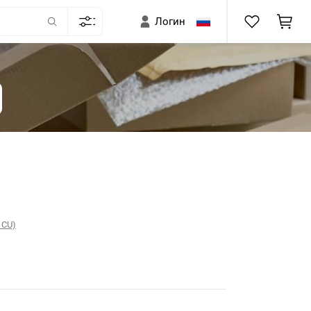
Логин
 CU)