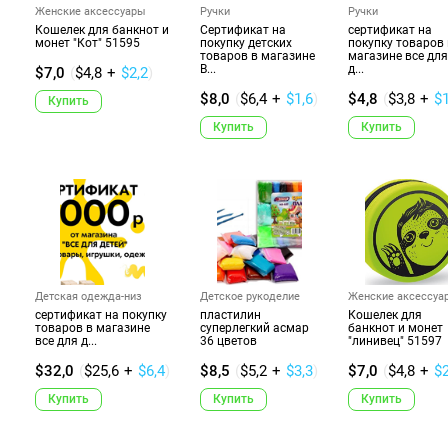
Женские аксессуары
Ручки
Ручки
Кошелек для банкнот и
Сертификат на
сертификат на
монет "Кот" 51595
покупку детских
покупку товаров 
товаров в магазине
магазине все для
В...
д...
$7,0
(
$4,8
+
$2,2
)
$8,0
(
$6,4
+
$1,6
)
$4,8
(
$3,8
+
$
Купить
Купить
Купить
Детская одежда-низ
Детское рукоделие
Женские аксессуа
сертификат на покупку
пластилин
Кошелек для
товаров в магазине
суперлегкий асмар
банкнот и монет
все для д...
36 цветов
"линивец" 51597
$32,0
(
$25,6
+
$6,4
)
$8,5
(
$5,2
+
$3,3
)
$7,0
(
$4,8
+
$2
Купить
Купить
Купить