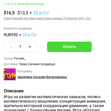
Есть в наличии на складе
$16,5
(
$13,5
+
$3
в CU
)
О внутренней системе клиентских единиц (Customer Unit - CU)
В валюте продавца:
RUB950
+
$3 в CU
-
1
+
Склад:
Россия,,
Доставка:
Товар (силами продавца)
Продавец:
Шаляпина Наталия Вячеславовна
Описание
Игра на развитие математических навыков, логико-
математического мышления, концентрации внимания,
зрительно-моторной координации движения, а также
познакомит с балансовыми весами. Игра обладает