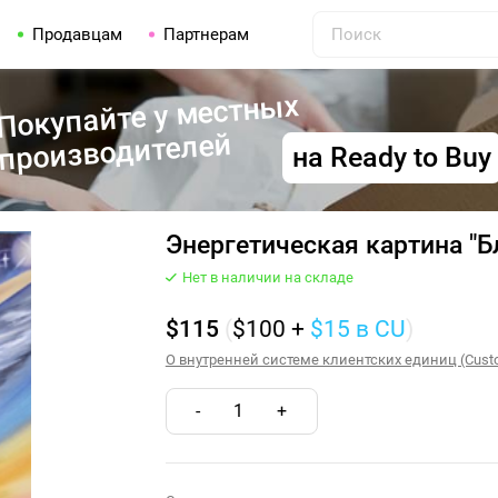
Продавцам
Партнерам
Покупайте у местных
производителей
на Ready to Buy
Энергетическая картина "
Нет в наличии на складе
$115
(
$100
+
$15
в CU
)
О внутренней системе клиентских единиц (Custom
-
1
+