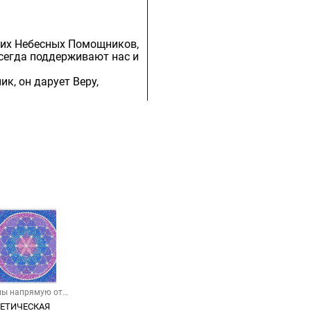
ших Небесных Помощников,
всегда поддерживают нас и
к, он дарует Веру,
ны напрямую от
ника
ЕТИЧЕСКАЯ