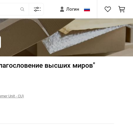
Логин
Благословение высших миров"
er Unit - CU)