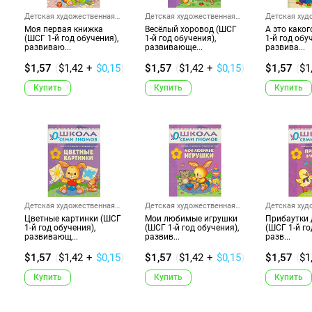
Детская художественная
Детская художественная
Детская худ
лите...
лите...
лите...
Моя первая книжка
Весёлый хоровод (ШСГ
А это каког
(ШСГ 1-й год обучения),
1-й год обучения),
1-й год обу
развиваю...
развивающе...
развива...
$1,57
(
$1,42
+
$0,15
)
$1,57
(
$1,42
+
$0,15
)
$1,57
(
$1
Купить
Купить
Купить
Детская художественная
Детская художественная
Детская худ
лите...
лите...
лите...
Цветные картинки (ШСГ
Мои любимые игрушки
Прибаутки
1-й год обучения),
(ШСГ 1-й год обучения),
(ШСГ 1-й го
развивающ...
развив...
разв...
$1,57
(
$1,42
+
$0,15
)
$1,57
(
$1,42
+
$0,15
)
$1,57
(
$1
Купить
Купить
Купить