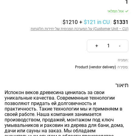
1
אזל המלאי
(
$1210
+
$121
in CU
)
$1331
על המערכת הפנימית של יחידות הלקוחות (Customer Unit – CU)
+
1
-
המניה:
Product (vendor delivery)
מְסִירָה:
תיאור
Испокон веков древесина ценилась за свои
уникальные качества. Современные технологии
позволяют придать ей долговечность и
практичность. Такие технологии мы и применяем в
своей работе. Наша компания занимается
производством, продажей, монтажом под ключ
умывальников и раковин из дерева для бани, дома,
дачи или сауны на заказ. Мы обладаем