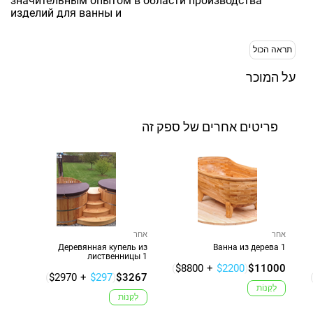
значительным опытом в области производства
изделий для ванны и
תראה הכול
על המוכר
פריטים אחרים של ספק זה
אחר
אחר
Деревянная купель из
Ванна из дерева 1
лиственницы 1
(
$8800
+
$2200
)
$11000
(
$2970
+
$297
)
$3267
לִקְנוֹת
לִקְנוֹת