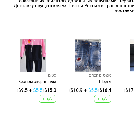
счастливых клиентов, довольных покупками. Террит
Доставку осуществляем Почтой России и транспортной
доставк
מכנסיים קצרים
סטים
Костюм спортивный
Шорты
(
$9.5
+
$5.5
)
$15.0
(
$10.9
+
$5.5
)
$16.4
(
$17
לִקְנוֹת
לִקְנוֹת