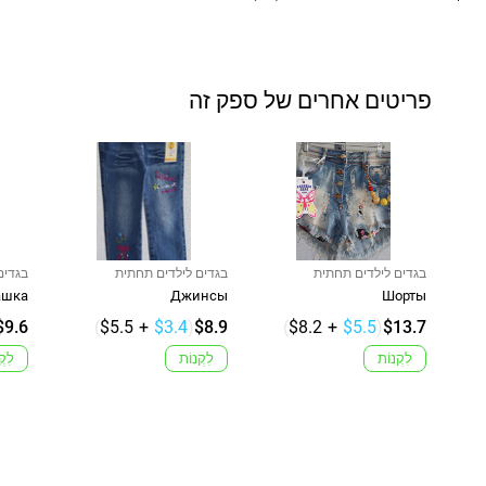
פריטים אחרים של ספק זה
בגדים לילדים תחתית
בגדים לילדים תחתית
בגדים 
ашка
Джинсы
Шорты
$9.6
(
$5.5
+
$3.4
)
$8.9
(
$8.2
+
$5.5
)
$13.7
לִקְנוֹת
לִקְנוֹת
לִקְ