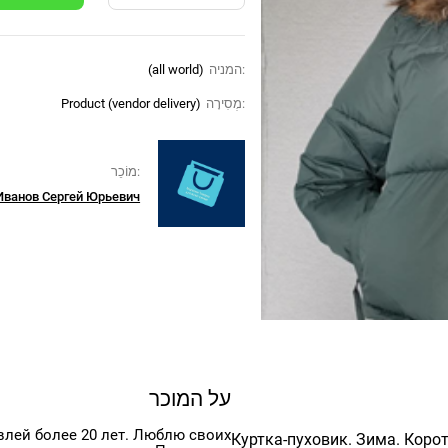
המניה:
(all world)
מְסִירָה:
Product (vendor delivery)
מוֹכֵר:
Иванов Сергей Юрьевич
על המוכר
влей более 20 лет. Люблю своих
Куртка-пуховик. Зима. Корот