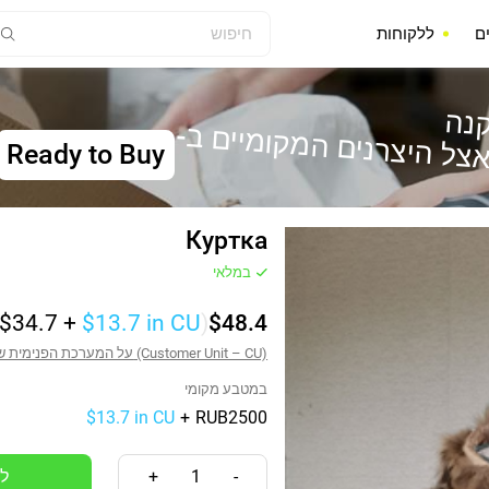
ם
ללקוחות
נה
-
צל היצרנים המקומיים ב
Ready to Buy
Куртка
במלאי
$34.7
+
$13.7
in CU
)
$48.4
על המערכת הפנימית של יחידות הלקוחות (Customer Unit – CU)
במטבע מקומי
$13.7 in CU
+
RUB2500
+
1
-