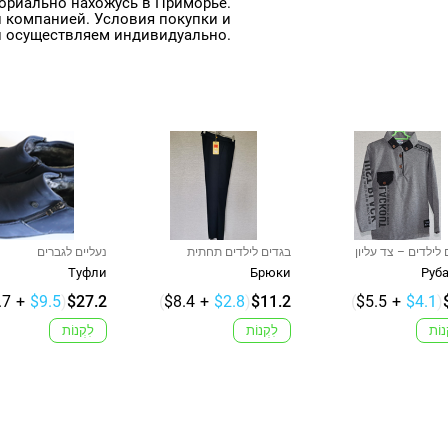
ориально нахожусь в Приморье.
 компанией. Условия покупки и
и осуществляем индивидуально.
לילדים – צד עליון
בגדים לילדים תחתית
נעליים לגברים
Туфли
Брюки
Руб
.7
+
$9.5
)
$27.2
(
$8.4
+
$2.8
)
$11.2
(
$5.5
+
$4.1
)
נוֹת
לִקְנוֹת
לִקְנוֹת