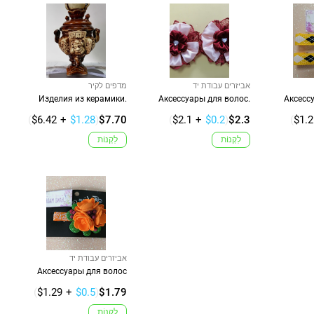
אביזרים עבודת יד
מדפים לקיר
Изделия из керамики.
Аксессуары для волос.
Аксесс
(
$6.42
+
$1.28
)
$7.70
(
$2.1
+
$0.2
)
$2.3
(
$1.2
לִקְנוֹת
לִקְנוֹת
אביזרים עבודת יד
Аксессуары для волос
(
$1.29
+
$0.5
)
$1.79
לִקְנוֹת