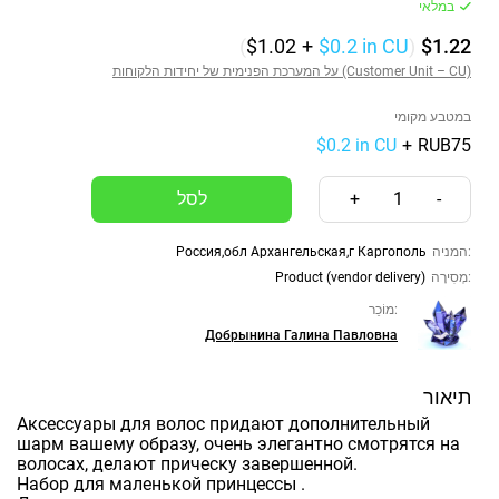
במלאי
(
$1.02
+
$0.2
in CU
)
$1.22
על המערכת הפנימית של יחידות הלקוחות (Customer Unit – CU)
במטבע מקומי
$0.2 in CU
+
RUB75
+
1
-
Россия,обл Архангельская,г Каргополь
המניה:
Product (vendor delivery)
מְסִירָה:
מוֹכֵר:
Добрынина Галина Павловна
תיאור
Аксессуары для волос придают дополнительный
шарм вашему образу, очень элегантно смотрятся на
волосах, делают прическу завершенной.
Набор для маленькой принцессы .