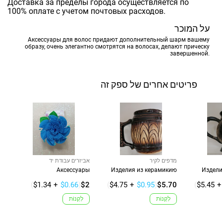
Доставка за пределы города осуществляется по
100% оплате с учетом почтовых расходов.
על המוכר
Аксессуары для волос придают дополнительный шарм вашему
образу, очень элегантно смотрятся на волосах, делают прическу
завершенной.
פריטים אחרים של ספק זה
מדפים לקיר
אביזרים עבודת יד
Аксессуары
Изделия из керамикию
Издели
(
$1.34
+
$0.66
)
$2
(
$4.75
+
$0.95
)
$5.70
(
$5.45
+
לִקְנוֹת
לִקְנוֹת