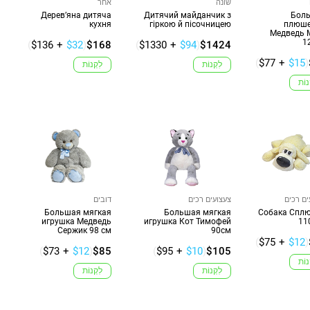
שונה
אחר
Дерев’яна дитяча
Дитячий майданчик з
Бол
кухня
гіркою й пісочницею
плюш
Медведь 
1
(
$136
+
$32
)
$168
(
$1330
+
$94
)
$1424
(
$77
+
$15
)
לִקְנוֹת
לִקְנוֹת
נוֹת
ים רכים
צעצועים רכים
דובים
Большая мягкая
Большая мягкая
Собака Спл
игрушка Медведь
игрушка Кот Тимофей
11
Сержик 98 см
90см
(
$75
+
$12
)
(
$73
+
$12
)
$85
(
$95
+
$10
)
$105
נוֹת
לִקְנוֹת
לִקְנוֹת