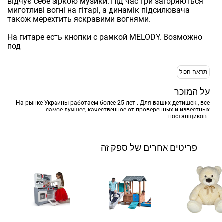
відчує себе зіркою музики. Під час гри загоряються
миготливі вогні на гітарі, а динамік підсилювача
також мерехтить яскравими вогнями.
На гитаре есть кнопки с рамкой MELODY. Возможно
под
תראה הכול
על המוכר
На рынке Украины работаем более 25 лет . Для ваших детишек , все
самое лучшее, качественное от проверенных и известных
поставщиков .
פריטים אחרים של ספק זה