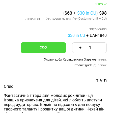
במלאי
(
$68
+
$30
in CU
)
$98
על המערכת הפנימית של יחידות הלקוחות (Customer Unit – CU)
במטבע מקומי
$30 in CU
+
UAH1840
+
1
-
Украина,обл Харьковская,г Харьков
המניה:
Product (pickup)
מְסִירָה:
תיאור
Опис
Фантастична гітара для молодих рок-дітей - ця
іграшка призначена для дітей, які люблять виступи
перед аудиторією. Відмінно підходить для пошуку
творчого таланту і розвитку вашої дитини! Нехай він