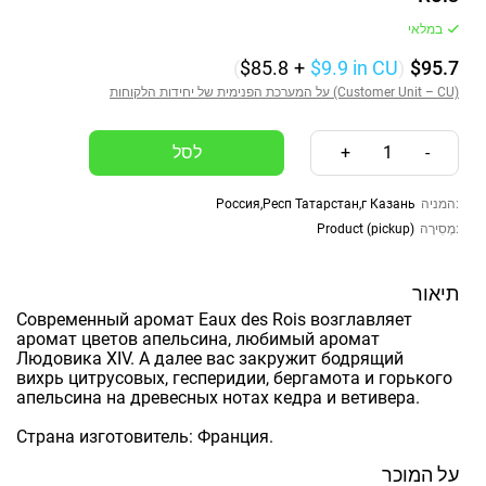
במלאי
(
$85.8
+
$9.9
in CU
)
$95.7
על המערכת הפנימית של יחידות הלקוחות (Customer Unit – CU)
+
1
-
Россия,Респ Татарстан,г Казань
המניה:
Product (pickup)
מְסִירָה:
תיאור
Современный аромат Eaux des Rois возглавляет
аромат цветов апельсина, любимый аромат
Людовика XIV. А далее вас закружит бодрящий
вихрь цитрусовых, гесперидии, бергамота и горького
апельсина на древесных нотах кедра и ветивера.
Страна изготовитель: Франция.
על המוכר