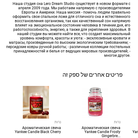
Наша студия сна Lero Dream Studio существует в новом формате с
апреля 2009 года. Мы работаем напрямую с производителями
Европы и Америки. Наша миссия - помочь людям правильно
оформить свое спальное ложе для отличного сна и естественного
восстановления организма, так как качественный сон напрямую
влияет на эмоциональное состояние человека в течение дня, его
работоспособность, энергию, а также для укрепления здоровья. В
нашей студии вы можете найти все, что создает максимальный
уровень комфорта, красоты и уюта: - эксклюзивные кровати и
матрасы, произведенные по высоким экологическим требованиям; -
персидские ковры ручной работы; - различные коллекции постельных
принадлежностей и белья от ведущих мировых производителей; -
многое другое.
פריטים אחרים של ספק זה
נרות
נרות
Ароматическая свеча
Ароматическая свеча
Yankee Candle Black Cherry
Yankee Candle Frosty
Yan
Gingerbre...