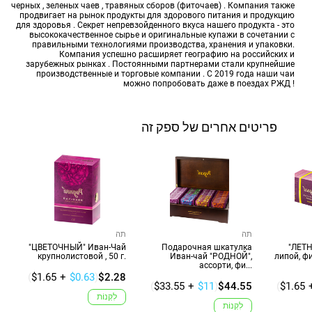
черных , зеленых чаев , травяных сборов (фиточаев) . Компания также
продвигает на рынок продукты для здорового питания и продукцию
для здоровья . Секрет непревзойденного вкуса нашего продукта - это
высококачественное сырье и оригинальные купажи в сочетании с
правильными технологиями производства, хранения и упаковки.
Компания успешно расширяет географию на российских и
зарубежных рынках . Постоянными партнерами стали крупнейшие
производственные и торговые компании . С 2019 года наши чаи
можно попробовать даже в поездах РЖД !
פריטים אחרים של ספק זה
תה
תה
"ЦВЕТОЧНЫЙ" Иван-Чай
Подарочная шкатулка
"ЛЕТН
крупнолистовой , 50 г.
Иван-чай "РОДНОЙ",
липой, ф
ассорти, фи...
(
$1.65
+
$0.63
)
$2.28
(
$33.55
+
$11
)
$44.55
(
$1.65
לִקְנוֹת
לִקְנוֹת