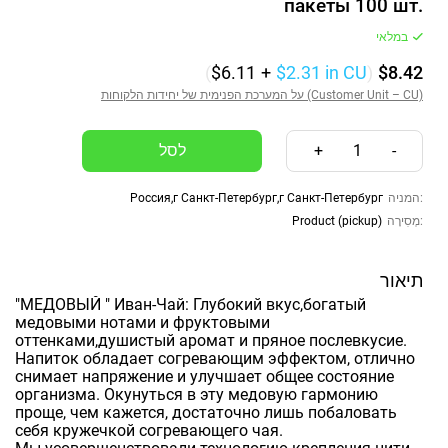
пакеты 100 шт.
במלאי
(
$6.11
+
$2.31
in CU
)
$8.42
על המערכת הפנימית של יחידות הלקוחות (Customer Unit – CU)
+
1
-
Россия,г Санкт-Петербург,г Санкт-Петербург
המניה:
Product (pickup)
מְסִירָה:
תיאור
"МЕДОВЫЙ " Иван-Чай: Глубокий вкус,богатый
медовыми нотами и фруктовыми
оттенками,душистый аромат и пряное послевкусие.
Напиток обладает согревающим эффектом, отлично
снимает напряжение и улучшает общее состояние
организма. Окунуться в эту медовую гармонию
проще, чем кажется, достаточно лишь побаловать
себя кружечкой согревающего чая.