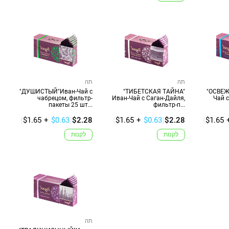
תה
תה
"ДУШИСТЫЙ"Иван-Чай с
"ТИБЕТСКАЯ ТАЙНА"
"ОСВЕ
чабрецом, фильтр-
Иван-Чай с Саган-Дайля,
Чай с
пакеты 25 шт...
фильтр-п...
(
$1.65
+
$0.63
)
$2.28
(
$1.65
+
$0.63
)
$2.28
(
$1.65
לִקְנוֹת
לִקְנוֹת
תה