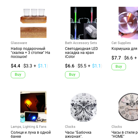
Glassware
Bath Accessory Sets
Cat Supplies
Набор подарочный
Светодиодная LED
Кормушка для
"скалка + 3 стопки" На
насадка на кран
посошок!
iColor
$7.7
(
$6.6
+
$4.4
(
$3.3
+
$1.1
)
$6.6
(
$5.5
+
$1.1
)
Buy
Buy
Buy
Lamps, Lighting & Fans
Clocks
Clocks
Солнце и луна в одной
Часы "Бабочка
Часы в стиле 
банке
ажурная".
"HOME"