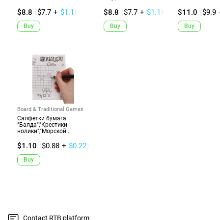
$8.8
(
$7.7
+
$1.1
)
$8.8
(
$7.7
+
$1.1
)
$11.0
(
$9.9
Buy
Buy
Buy
Board & Traditional Games
Салфетки бумага
"Балда","Крестики-
нолики","Морской...
$1.10
(
$0.88
+
$0.22
)
Buy
Contact RTB platform