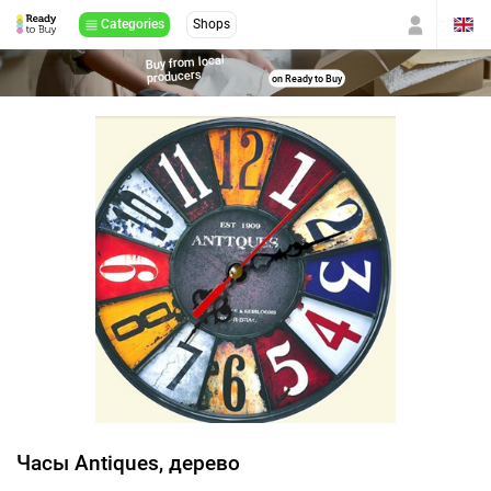
Categories
Shops
Buy from local
producers
on Ready to Buy
Часы Antiques, дерево