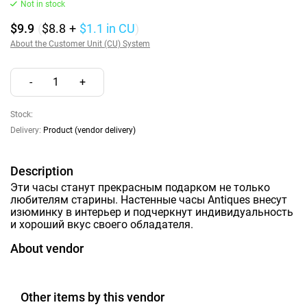
Not in stock
$9.9
(
$8.8
+
$1.1
in CU
)
About the Customer Unit (CU) System
-
1
+
Stock:
Delivery:
Product (vendor delivery)
Description
Эти часы станут прекрасным подарком не только
любителям старины. Настенные часы Antiques внесут
изюминку в интерьер и подчеркнут индивидуальность
и хороший вкус своего обладателя.
About vendor
Other items by this vendor