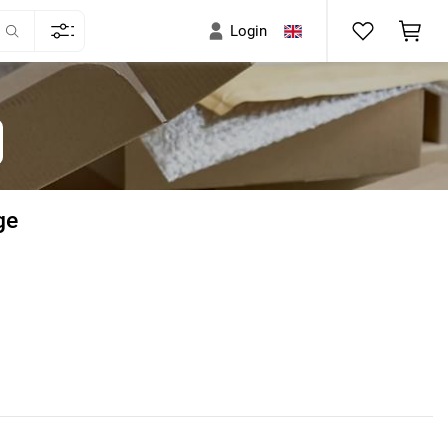
Login
ge
)