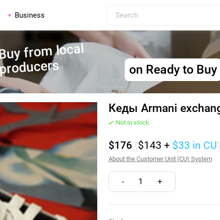
Business
Buy from local
producers
on Ready to Buy
Кеды Armani exchan
Not in stock
$176
(
$143
+
$33
in CU
About the Customer Unit (CU) System
-
1
+