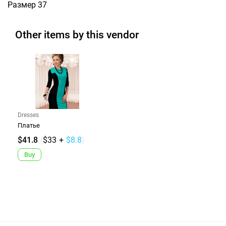
Размер 37
Other items by this vendor
Dresses
Платье
$41.8
(
$33
+
$8.8
)
Buy