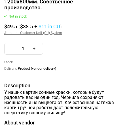
1200х800мм. Собственное
производство.
Not in stock
$49.5
(
$38.5
+
$11
in CU
)
About the Customer Unit (CU) System
-
1
+
Stock:
Delivery:
Product (vendor delivery)
Description
У наших картин сочные краски, которые будут
радовать вас не один год. Чернила сохраняют
изящность и не выцветают. Качественная натяжка
картин ручной работы даст положительную
энергетику вашему жилищу!
About vendor