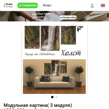
Categories
Shops
Buy from local
producers
on Ready to Buy
Модульная картина( 3 модуля)