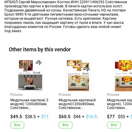
ИПБЮЛ Сергей Мирославович Костюк ИНН 220911496293 Собственное
производство картин и фотообоев. В печати картин использую холст.
Подрамник деревянный из сосны. Качественная Печать HD на плотере
Epson 9890 9-ти цветными пигментными ярко-сочными чернилами,
которые не выцветают. Ручная натяжка. Есть крепления. Картину
покрываю лаком, лак защищает картину от пыли и влаги. У нас масса
благодарных клиентов по России. Готовы сделать вам любой сюжет
под заказ.
Other items by this vendor
Pictures
Pictures
Pictures
Модульная картина( 3
Модульная картина(4
Модульная ка
модуля) 1200х800мм.
модуля)1200х800мм.
модуля). 1200
Собственн...
Собственное...
Собственн...
$49.5
(
$38.5
+
$11
)
$60.5
(
$44
+
$16.5
)
$77
(
$55
+
Buy
Buy
Buy