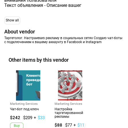
внимания пользователя
Текст объявления - Описание вашег
Show all
About vendor
Таргетолог. Настраиваю рекламу в социальных сетях Создаю чат-боты
с подключением к вашему аккаунту в Facebook и Instagram
Other items by this vendor
Marketing Services
Marketing Services
Чат-бот под ключ
Настройка
таргетированной
рекламы
$242
(
$209
+
$33
)
$88
(
$77
+
$11
)
Buy